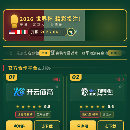
2026 世界杯 精彩投注！
美国 · 加拿大 · 墨西哥
6
2026.06.11
开幕
🏆
⚽
官方平台 · 注册实名即领
竞猜专属返水 · 冠军预测奖金池
2
28
888
官方合作平台
正规授权
01
02
热门
热门
9.8
9.6
★ ★ ★ ★ ★
★ ★ ★ ★ ★
世界杯赞助
皇马合作
首存返 68%
低流水
注册
下载
注册
下载